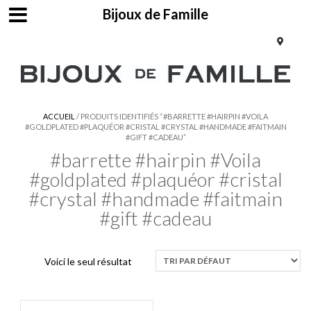
Bijoux de Famille
ACCUEIL
/ PRODUITS IDENTIFIÉS “#BARRETTE #HAIRPIN #VOILA
#GOLDPLATED #PLAQUÉOR #CRISTAL #CRYSTAL #HANDMADE #FAITMAIN
#GIFT #CADEAU”
#barrette #hairpin #Voila
#goldplated #plaquéor #cristal
#crystal #handmade #faitmain
#gift #cadeau
Voici le seul résultat