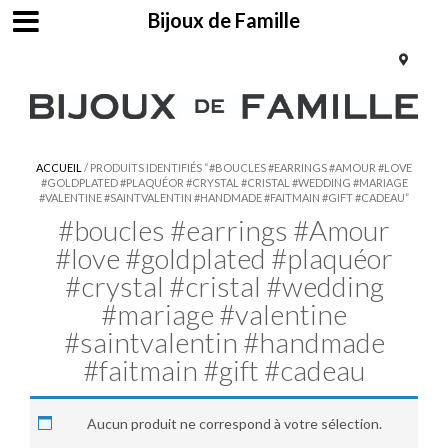
Bijoux de Famille
ACCUEIL
/ PRODUITS IDENTIFIÉS “#BOUCLES #EARRINGS #AMOUR #LOVE
#GOLDPLATED #PLAQUÉOR #CRYSTAL #CRISTAL #WEDDING #MARIAGE
#VALENTINE #SAINTVALENTIN #HANDMADE #FAITMAIN #GIFT #CADEAU”
#boucles #earrings #Amour
#love #goldplated #plaquéor
#crystal #cristal #wedding
#mariage #valentine
#saintvalentin #handmade
#faitmain #gift #cadeau
Aucun produit ne correspond à votre sélection.