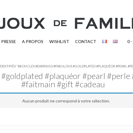
PRESSE
A PROPOS
WISHLIST
CONTACT
0
-
 IDENTIFIÉS “#BOUCLES #EARRINGS #FABULOUS #GOLDPLATED #PLAQUÉOR #PEARL #PE
 #goldplated #plaquéor #pearl #perle
#faitmain #gift #cadeau
Aucun produit ne correspond à votre sélection.