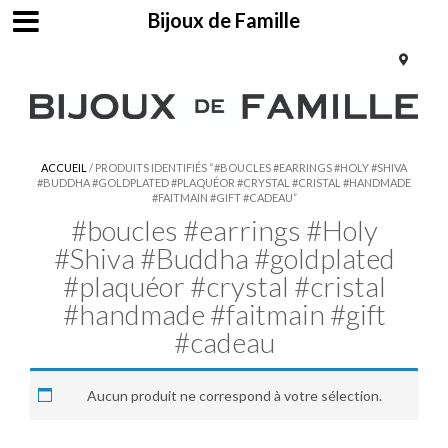
Bijoux de Famille
ACCUEIL
/ PRODUITS IDENTIFIÉS “#BOUCLES #EARRINGS #HOLY #SHIVA
#BUDDHA #GOLDPLATED #PLAQUÉOR #CRYSTAL #CRISTAL #HANDMADE
#FAITMAIN #GIFT #CADEAU”
#boucles #earrings #Holy
#Shiva #Buddha #goldplated
#plaquéor #crystal #cristal
#handmade #faitmain #gift
#cadeau
Aucun produit ne correspond à votre sélection.