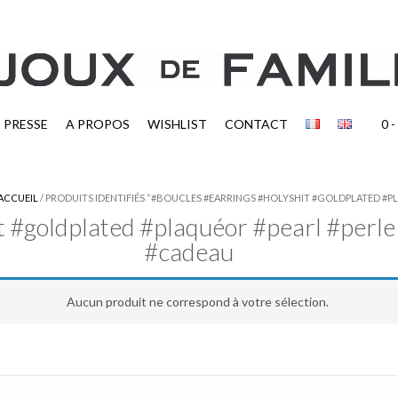
PRESSE
A PROPOS
WISHLIST
CONTACT
0
-
ACCUEIL
/ PRODUITS IDENTIFIÉS “#BOUCLES #EARRINGS #HOLYSHIT #GOLDPLATED #P
t #goldplated #plaquéor #pearl #perl
#cadeau
Aucun produit ne correspond à votre sélection.