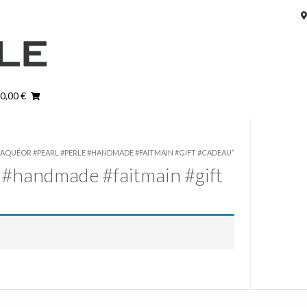
 0,00 €
LAQUÉOR #PEARL #PERLE #HANDMADE #FAITMAIN #GIFT #CADEAU”
e #handmade #faitmain #gift