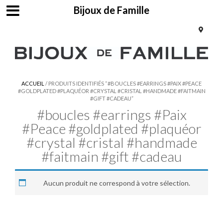
Bijoux de Famille
ACCUEIL
/ PRODUITS IDENTIFIÉS “#BOUCLES #EARRINGS #PAIX #PEACE
#GOLDPLATED #PLAQUÉOR #CRYSTAL #CRISTAL #HANDMADE #FAITMAIN
#GIFT #CADEAU”
#boucles #earrings #Paix
#Peace #goldplated #plaquéor
#crystal #cristal #handmade
#faitmain #gift #cadeau
Aucun produit ne correspond à votre sélection.