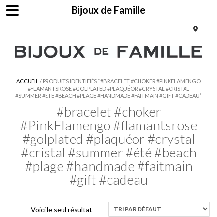
Bijoux de Famille
ACCUEIL
/ PRODUITS IDENTIFIÉS “#BRACELET #CHOKER #PINKFLAMENGO
#FLAMANTSROSE #GOLPLATED #PLAQUÉOR #CRYSTAL #CRISTAL
#SUMMER #ÉTÉ #BEACH #PLAGE #HANDMADE #FAITMAIN #GIFT #CADEAU”
#bracelet #choker
#PinkFlamengo #flamantsrose
#golplated #plaquéor #crystal
#cristal #summer #été #beach
#plage #handmade #faitmain
#gift #cadeau
Voici le seul résultat