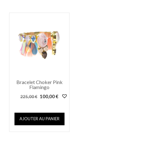
Bracelet Choker Pink
Flamingo
Le
Le
100,00
€
225,00
€
prix
prix
initial
actuel
était :
est :
AJOUTER AU PANIER
225,00 €.
100,00 €.