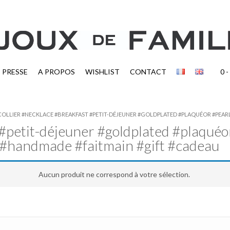
PRESSE
A PROPOS
WISHLIST
CONTACT
0
-
“#COLLIER #NECKLACE #BREAKFAST #PETIT-DÉJEUNER #GOLDPLATED #PLAQUÉOR #PEA
 #petit-déjeuner #goldplated #plaqué
#handmade #faitmain #gift #cadeau
Aucun produit ne correspond à votre sélection.