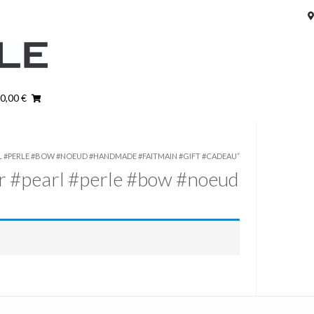
 0,00 €
RL #PERLE #BOW #NOEUD #HANDMADE #FAITMAIN #GIFT #CADEAU”
or #pearl #perle #bow #noeud