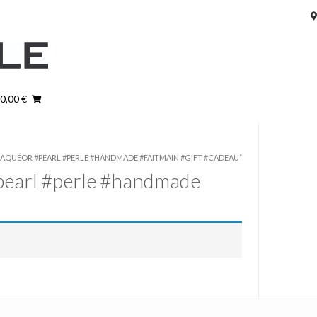
 0,00 €
LAQUÉOR #PEARL #PERLE #HANDMADE #FAITMAIN #GIFT #CADEAU”
pearl #perle #handmade