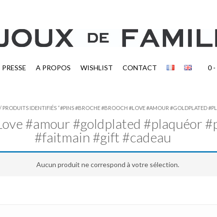
PRESSE
A PROPOS
WISHLIST
CONTACT
0
-
/ PRODUITS IDENTIFIÉS “#PINS #BROCHE #BROOCH #LOVE #AMOUR #GOLDPLATED #P
Love #amour #goldplated #plaquéor #
#faitmain #gift #cadeau
Aucun produit ne correspond à votre sélection.