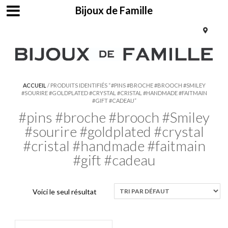
Bijoux de Famille
ACCUEIL
/ PRODUITS IDENTIFIÉS “#PINS #BROCHE #BROOCH #SMILEY
#SOURIRE #GOLDPLATED #CRYSTAL #CRISTAL #HANDMADE #FAITMAIN
#GIFT #CADEAU”
#pins #broche #brooch #Smiley
#sourire #goldplated #crystal
#cristal #handmade #faitmain
#gift #cadeau
Voici le seul résultat