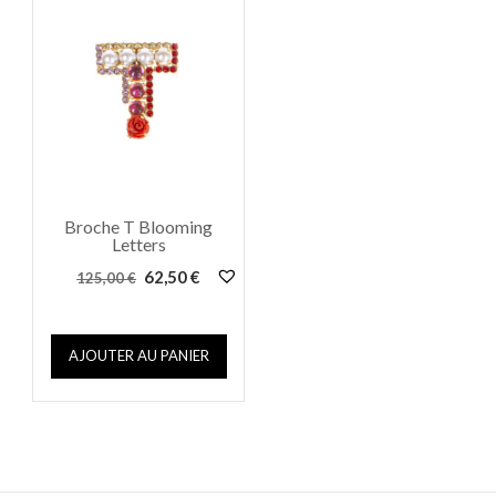
Broche T Blooming
Letters
Le
Le
62,50
€
125,00
€
prix
prix
initial
actuel
était :
est :
AJOUTER AU PANIER
125,00 €.
62,50 €.