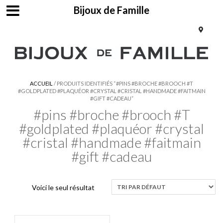
Bijoux de Famille
ACCUEIL
/ PRODUITS IDENTIFIÉS “#PINS #BROCHE #BROOCH #T
#GOLDPLATED #PLAQUÉOR #CRYSTAL #CRISTAL #HANDMADE #FAITMAIN
#GIFT #CADEAU”
#pins #broche #brooch #T
#goldplated #plaquéor #crystal
#cristal #handmade #faitmain
#gift #cadeau
Voici le seul résultat