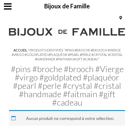
Bijoux de Famille
ACCUEIL
/ PRODUITS IDENTIFIÉS “#PINS #BROCHE #BROOCH #VIERGE
#VIRGO #GOLDPLATED #PLAQUÉOR #PEARL #PERLE #CRYSTAL #CRISTAL
#HANDMADE #FAITMAIN #GIFT #CADEAU”
#pins #broche #brooch #Vierge
#virgo #goldplated #plaquéor
#pearl #perle #crystal #cristal
#handmade #faitmain #gift
#cadeau
Aucun produit ne correspond à votre sélection.