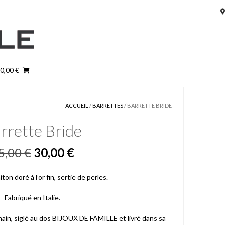
 0,00 €
ACCUEIL
/
BARRETTES
/ BARRETTE BRIDE
rrette Bride
Le
Le
5,00
€
30,00
€
prix
prix
ton doré à l’or fin, sertie de perles.
initial
actuel
Fabriqué en Italie.
était :
est :
main, siglé au dos BIJOUX DE FAMILLE et livré dans sa
75,00 €.
30,00 €.