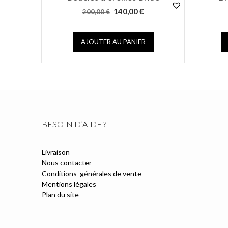
Le
Le
140,00
€
200,00
€
prix
prix
initial
actuel
AJOUTER AU PANIER
était :
est :
200,00 €.
140,00 €.
BESOIN D’AIDE ?
Livraison
Nous contacter
Conditions générales de vente
Mentions légales
Plan du site