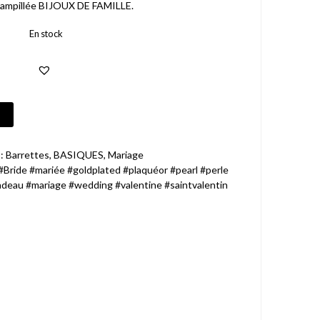
tampillée BIJOUX DE FAMILLE.
En stock
 :
Barrettes
,
BASIQUES
,
Mariage
 #Bride #mariée #goldplated #plaquéor #pearl #perle
adeau #mariage #wedding #valentine #saintvalentin