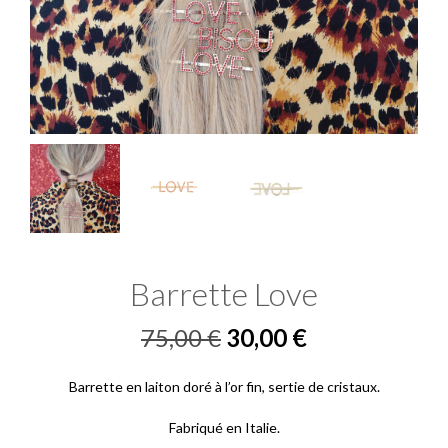
Barrette Love
Le
Le
75,00
€
30,00
€
prix
prix
Barrette en laiton doré à l’or fin, sertie de cristaux.
initial
actuel
Fabriqué en Italie.
était :
est :