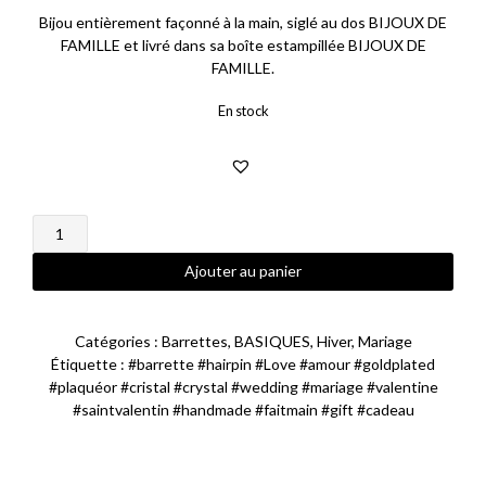
Bijou entièrement façonné à la main, siglé au dos BIJOUX DE
75,00 €.
30,00 €.
FAMILLE et livré dans sa boîte estampillée BIJOUX DE
FAMILLE.
En stock
quantité
de
Barrette
Ajouter au panier
Love
Catégories :
Barrettes
,
BASIQUES
,
Hiver
,
Mariage
Étiquette :
#barrette #hairpin #Love #amour #goldplated
#plaquéor #cristal #crystal #wedding #mariage #valentine
#saintvalentin #handmade #faitmain #gift #cadeau