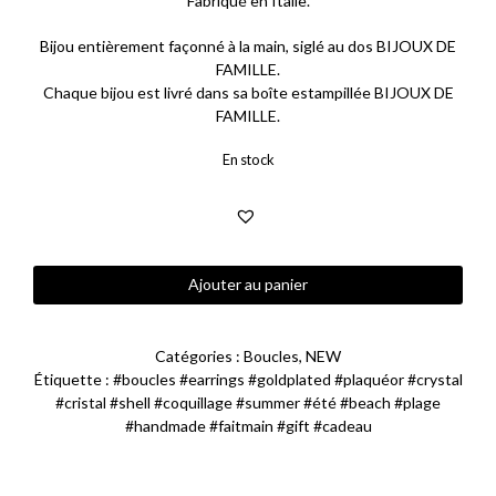
Fabriqué en Italie.
Bijou entièrement façonné à la main, siglé au dos BIJOUX DE
FAMILLE.
Chaque bijou est livré dans sa boîte estampillée BIJOUX DE
FAMILLE.
En stock
quantité
Ajouter au panier
de
Boucles
d'oreilles
Catégories :
Boucles
,
NEW
Tahiti
Étiquette :
#boucles #earrings #goldplated #plaquéor #crystal
#cristal #shell #coquillage #summer #été #beach #plage
#handmade #faitmain #gift #cadeau