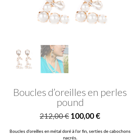
Boucles d’oreilles en perles
pound
Le
Le
212,00
€
100,00
€
prix
prix
Boucles d’oreilles en métal doré à l’or fin, serties de cabochons
initial
actuel
nacrés.