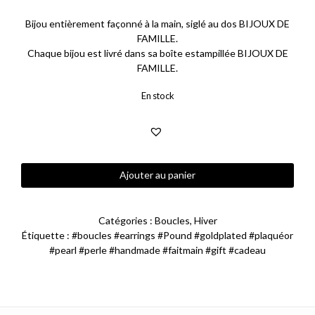
était :
est :
Bijou entièrement façonné à la main, siglé au dos BIJOUX DE
FAMILLE.
212,00 €.
100,00 €.
Chaque bijou est livré dans sa boîte estampillée BIJOUX DE
FAMILLE.
En stock
quantité
Ajouter au panier
de
Boucles
d'oreilles
Catégories :
Boucles
,
Hiver
en
Étiquette :
#boucles #earrings #Pound #goldplated #plaquéor
perles
#pearl #perle #handmade #faitmain #gift #cadeau
pound