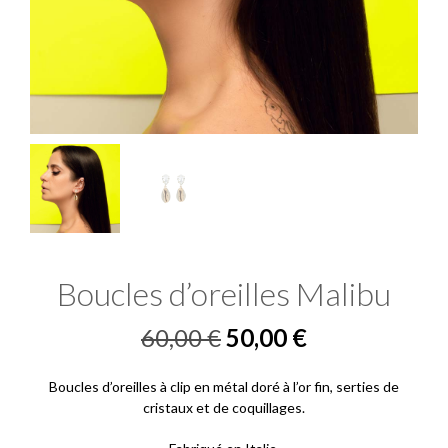
Boucles d’oreilles Malibu
Le
Le
60,00
€
50,00
€
prix
prix
Boucles d’oreilles à clip en métal doré à l’or fin, serties de
initial
actuel
cristaux et de coquillages.
était :
est :