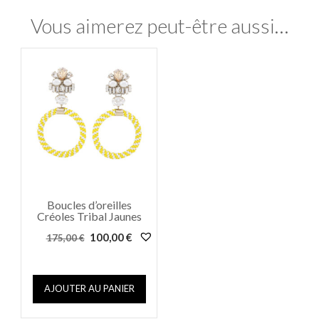
Vous aimerez peut-être aussi…
Boucles d’oreilles
Créoles Tribal Jaunes
Le
Le
100,00
€
175,00
€
prix
prix
initial
actuel
était :
est :
AJOUTER AU PANIER
175,00 €.
100,00 €.