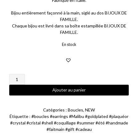
Fabriqué en Italie.
60,00 €.
50,00 €.
Bijou entièrement façonné à la main, siglé au dos BIJOUX DE
FAMILLE.
Chaque bijou est livré dans sa boîte estampillée BIJOUX DE
FAMILLE.
En stock
quantité
de
Boucles
Ajouter au panier
d'oreilles
Malibu
Catégories :
Boucles
,
NEW
Étiquette :
#boucles #earrings #Malibu #goldplated #plaquéor
#crystal #cristal #shell #coquillage #summer #été #handmade
#faitmain #gift #cadeau