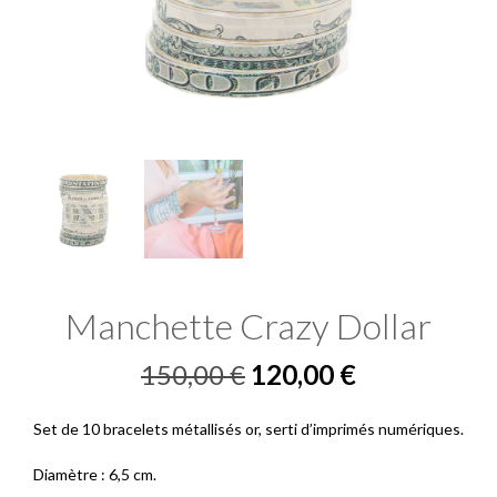
Manchette Crazy Dollar
Le
Le
150,00
€
120,00
€
prix
prix
Set de 10 bracelets métallisés or, serti d’imprimés numériques.
initial
actuel
Diamètre : 6,5 cm.
était :
est :