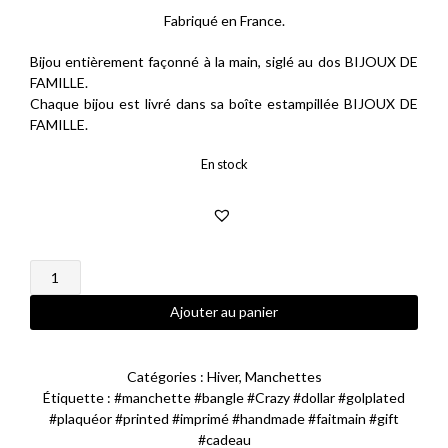
Fabriqué en France.
150,00 €.
120,00 €.
Bijou entièrement façonné à la main, siglé au dos BIJOUX DE
FAMILLE.
Chaque bijou est livré dans sa boîte estampillée BIJOUX DE
FAMILLE.
En stock
quantité
de
Manchette
Ajouter au panier
Crazy
Dollar
Catégories :
Hiver
,
Manchettes
Étiquette :
#manchette #bangle #Crazy #dollar #golplated
#plaquéor #printed #imprimé #handmade #faitmain #gift
#cadeau