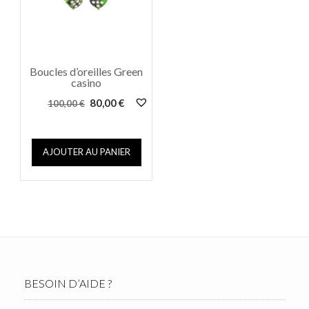
Boucles d’oreilles Green
casino
Le
Le
80,00
€
100,00
€
prix
prix
initial
actuel
était :
est :
AJOUTER AU PANIER
100,00 €.
80,00 €.
BESOIN D’AIDE ?